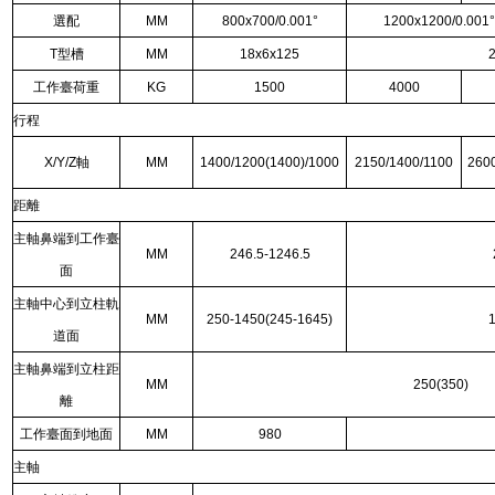
選配
MM
800x700/0.001°
1200x1200/0.001
T型槽
MM
18x6x125
工作臺荷重
KG
1500
4000
行程
X/Y/Z軸
MM
1400/1200(1400)/1000
2150/1400/1100
260
距離
主軸鼻端到工作臺
MM
246.5-1246.5
面
主軸中心到立柱軌
MM
250-1450(245-1645)
道面
主軸鼻端到立柱距
MM
250(350)
離
工作臺面到地面
MM
980
主軸