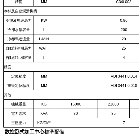
精度
MM
C3/0.008
冷卻及自動潤滑機構
冷卻液馬達馬力
KW
0.86
冷卻水箱容量
L
200
冷卻馬達流量
L/MIN
20
自動註油機馬力
WATT
25
自動註油機容量
L
4
精度
定位精度
MM
VDI 3441 0.014
重複定位精度
MM
VDI 3441 0.010
其他
機械重量
KG
15000
21000
電力需求
KVA
30
35
空壓壓力
KG/CM²
7
数控卧式加工中心
標準配備