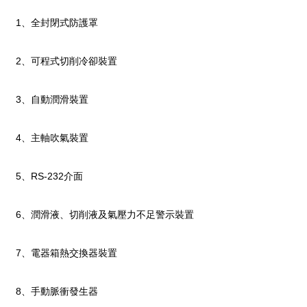
1、全封閉式防護罩
2、可程式切削冷卻裝置
3、自動潤滑裝置
4、主軸吹氣裝置
5、RS-232介面
6、潤滑液、切削液及氣壓力不足警示裝置
7、電器箱熱交換器裝置
8、手動脈衝發生器