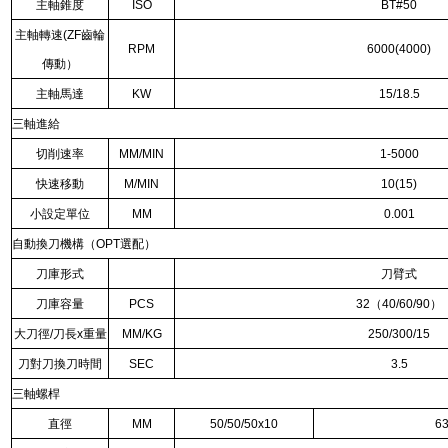
主軸錐度
ISO
BT#50
主軸轉速(ZF齒輪
RPM
6000(4000)
傳動）
主軸馬達
KW
15/18.5
三軸進給
切削速率
MM/MIN
1-5000
快速移動
M/MIN
10(15)
小設定單位
MM
0.001
自動換刀機構（OPT選配）
刀庫形式
刀臂式
刀庫容量
PCS
32（40/60/90）
大刀徑/刀長x重量
MM/KG
250/300/15
刀對刀換刀時間
SEC
3.5
三軸螺桿
直徑
MM
50/50/50x10
63