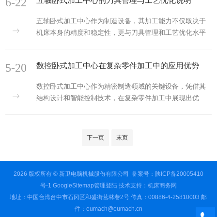
6-22
五轴卧式加工中心的刀具管理与工艺优化说明
5轴机床适合中小型精密零件加工，其结构紧凑，运动灵
活；而工作台回转式机型则更适合大型工件加工，稳定性
五轴卧式加工中心作为制造设备，其加工能力不仅取决于
更优。应评估零件的尺寸范围、曲面复杂度和批量要求，
机床本身的精度和稳定性，更与刀具管理和工艺优化水平
选择适合的机械结构形式。​​二、评估运动性能，确保加工
密切相关。科学的刀具管理体系和持续优化的加工工艺，
精度​​5轴加工的核心优势在于多轴联动能力。要重点考察机
能够充分发挥五轴设备的加工潜力，实现高质量、高效率
床的几何...
5-20
数控卧式加工中心在复杂零件加工中的应用优势
的生产目标。​​一、刀具管理：从选择到使用的系统工程​​五
轴加工对刀具的要求极为严格，合理的刀具选择是工艺优
数控卧式加工中心作为精密制造领域的关键设备，凭借其
化的基础。应根据工件材料、加工部位和精度要求，选择
结构设计和智能控制技术，在复杂零件加工中展现出优
适当的刀具类型和几何参数。整体硬质合金刀具适合高精
势，为高精度、高效率的生产需求提供了有力支持。​​一、
度加工，而可转位刀片刀具则更经济实用。刀具的夹持系
工艺适应性强​​数控卧式加工中心采用卧式主轴布局，使工
统同样关键，热缩夹头和...
件重力方向与切削力方向形成良好平衡，特别适合加工箱
下一页
末页
体类、壳体类等重型复杂零件。其多角度加工能力可通过
一次装夹完成多个侧面的精密加工，避免了多次装夹造成
的定位误差，对具有复杂曲面、异形孔系等特征的零件加
2026 版权所有 © 新卫电脑机械股份有限公司 备案号：
陕ICP备20005410
工具有特殊优势。同时，自动换刀系统支持多工序集成加
号-1
GoogleSitemap
管理登陆
技术支持：
机床商务网
工，满足复杂零件多工艺复...
地址：中国台湾台中市石冈区和盛街营林巷2号 传真：00886-4-25810003 邮
件：eumach@eumach.cn