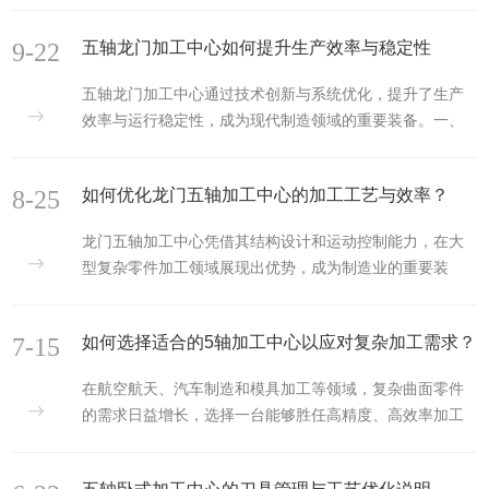
多台单一功能设备分段完成，零件需在不同工序间频繁流
日常维护的基础地位​​建立规范的日常检查制度是维护工作
转，不仅增加了上下...
9-22
五轴龙门加工中心如何提升生产效率与稳定性
的重要环节。操作人员在每次使用前后都应检查设备外
观，重点关注防护门、导轨等易损部位的完好性。清理加
五轴龙门加工中心通过技术创新与系统优化，提升了生产
工区域的切屑和残留物，防止金属碎屑进入精密运动部件
效率与运行稳定性，成为现代制造领域的重要装备。一、
造成磨损。检查冷却液和润滑油的液位及清洁度，确保冷
结构设计优化提升效率五轴龙门加工中心采用龙门式框架
却系统和润滑系统处于良好状态。导轨和丝杠的日常保养
结构，具有优异的刚性，为高效加工奠定基础。双龙门或
尤为重要。使用专用清洁工...
8-25
如何优化龙门五轴加工中心的加工工艺与效率？
单龙门布局可根据加工需求灵活选择，优化工作空间利用
率。横梁采用高强度材料制造，确保在高速运动时保持稳
龙门五轴加工中心凭借其结构设计和运动控制能力，在大
定，减少振动对加工质量的影响。各运动轴配备高精度导
型复杂零件加工领域展现出优势，成为制造业的重要装
轨和丝杠，实现快速定位与精确进给，缩短非加工时间。
备。1、加工能力​​。龙门式结构设计提供了超宽的工作范围
自动化换刀系统与多工位托盘交换装置的应用，大幅减少
和较高的结构刚性，能够稳定加工大型航空结构件、船舶
辅助时间，提升连续加工能力。紧...
7-15
如何选择适合的5轴加工中心以应对复杂加工需求？
螺旋桨等重型复杂零件。五轴联动技术实现了复杂曲面的
精确加工，通过旋转轴的协调运动，可在一次装夹中完成
在航空航天、汽车制造和模具加工等领域，复杂曲面零件
多角度、多曲面的连续加工，避免了多次装夹带来的误差
的需求日益增长，选择一台能够胜任高精度、高效率加工
累积。这种能力特别适合具有复杂型腔、异面曲线的模具
的5轴加工中心至关重要。​​一、明确加工需求，定位设备类
和叶轮等零件的精密制造。2、​​高精度与高效率​​。龙门框架
型​​先要根据零件特点确定5轴加工中心的类型。刀具摆动式
结构具有优异的静...