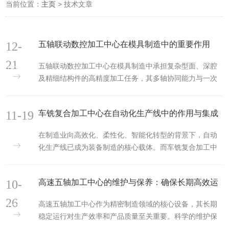
当前位置：
主页
> 技术文章
12-
五轴联动数控加工中心在模具制造中的重要作用
21
五轴联动数控加工中心在模具制造中承担复杂型面、深腔
及精细结构件的高精度加工任务，其多轴协同能力与一次
装夹完成的加工优势，可提升模具制造的效率、精度与一
致性。模具型面常包含自由曲面、斜壁、棱边及微细结
11-19
车铣复合加工中心在自动化生产线中的作用与集成
构，对加工设备的空间运动与姿态调整能力要求较高，五
轴联动技术为此提供了可行且高效的解决方案。1、模具制
在制造业向高效化、柔性化、智能化转型的背景下，自动
造的核心需求是在保证尺寸与形位精度的前提下，尽可能
化生产线已成为装备制造的核心载体。而车铣复合加工中
减少工序与装夹次数，以避免重复定位误差并缩短生产周
心作为集车削、铣削、钻削等多工序于一体的高精度设
期。五轴联动数控加工中心具备三个直线运动轴与两个旋
备，凭借其“一次装夹、多工艺集成”的优势，在自动化生产
转轴，可在加工过程中同步控制刀...
10-
高速五轴加工中心的维护与保养：确保长期高效运
线中扮演着承上启下的关键角色，既是提升生产效率的“效
率引擎”，也是实现复杂零件精密制造的“工艺枢纽”，更是
行
26
高速五轴加工中心作为精密制造领域的核心设备，其长期
推动生产线柔性化的“灵活节点”。一、核心价值：解决传统
稳定运行对生产效率和产品质量至关重要。科学的维护保
生产线的痛点传统自动化生产线中，零件的加工常需依赖
养体系是保障设备性能、延长使用寿命的关键所在。​​一、