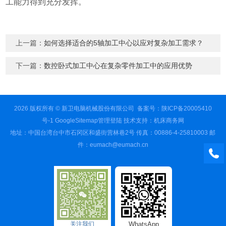
工能力得到充分发挥。
上一篇：
如何选择适合的5轴加工中心以应对复杂加工需求？
下一篇：
数控卧式加工中心在复杂零件加工中的应用优势
2026 版权所有 © 新卫电脑机械股份有限公司 备案号：
陕ICP备20005410
号-1
GoogleSitemap
管理登陆
技术支持：
机床商务网
地址：中国台湾台中市石冈区和盛街营林巷2号 传真：00886-4-25810003 邮
件：eumach@eumach.cn
关注我们
WhatsApp