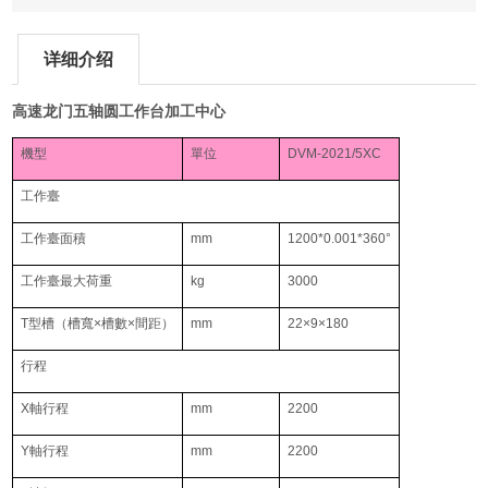
详细介绍
高速龙门五轴圆工作台加工中心
機型
單位
DVM-2021/5XC
工作臺
工作臺面積
mm
1200*0.001*360°
工作臺最大荷重
kg
3000
T型槽（槽寬×槽數×間距）
mm
22×9×180
行程
X軸行程
mm
2200
Y軸行程
mm
2200