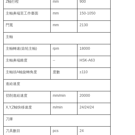
Z軸行程
mm
900
主軸鼻端至工作臺面
mm
150-1050
門寬
mm
2130
主軸
主軸轉速(齿轮主軸)
rpm
18000
主軸鼻端錐度
--
HSK-A63
主軸頭A軸旋轉角度
度數
±110
進給速度
切削進給速度
mm/min
20000
X,Y,Z軸快移速度
m/min
24/24/24
刀庫
刀具數目
pcs
24