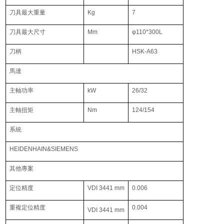
刀具最大重量
Kg
7
刀具最大尺寸
Mm
φ110*300L
刀柄
HSK-A63
馬達
主軸功率
kW
26/32
主軸扭矩
Nm
124/154
系統
HEIDENHAIN&SIEMENS
其他專案
定位精度
VDI 3441 mm
0.006
重複定位精度
0.004
VDI 3441 mm